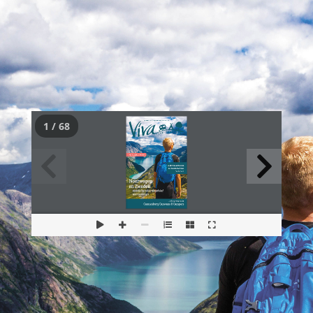
1 / 68