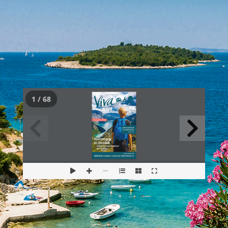
1 / 68