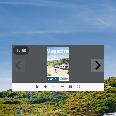
1 / 68