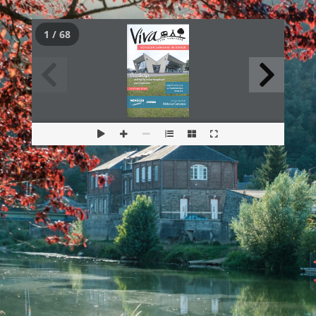
1 / 68