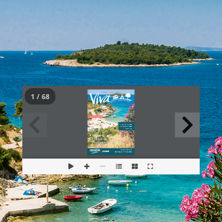
1 / 68