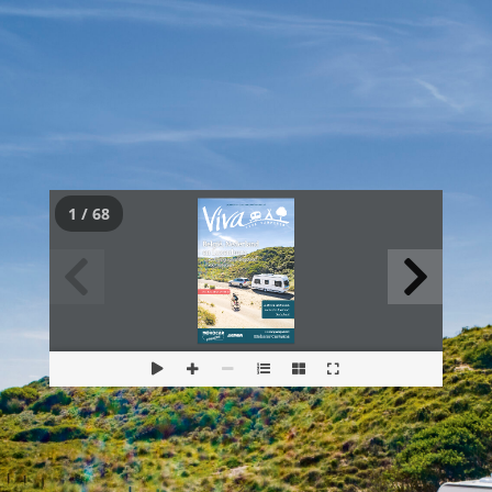
1 / 68