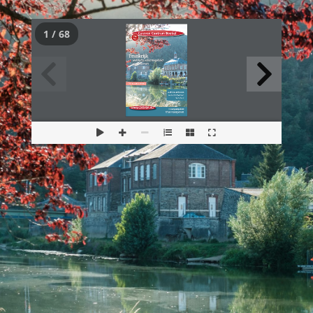
1 / 68