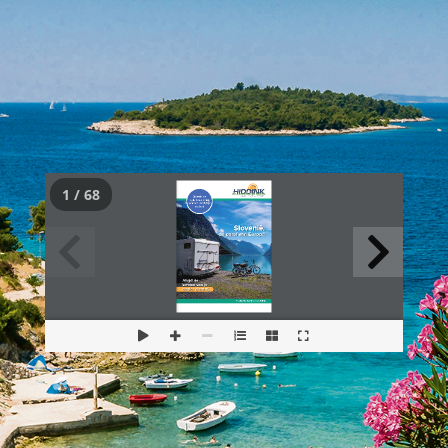
1 / 68