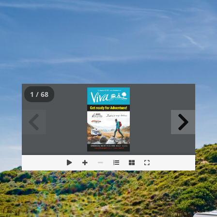
1 / 68